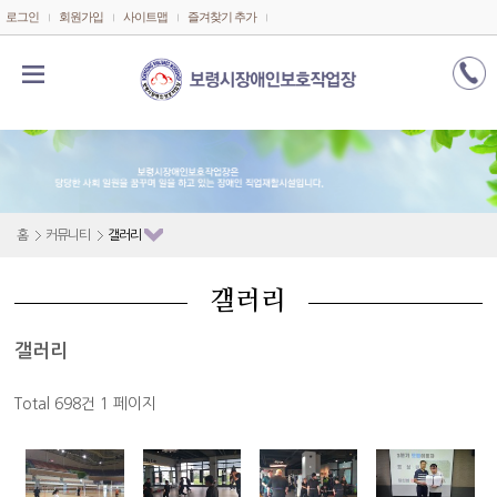
메인콘텐츠 바로가기
로그인
회원가입
사이트맵
즐겨찾기 추가
홈
커뮤니티
갤러리
갤러리
갤러리
Total 698건
1 페이지