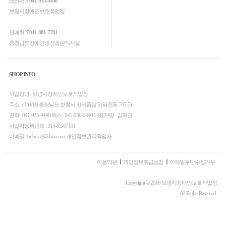
생산처
T 041-935-0440
보령시장애인보호작업장
판매처
T 041-881-7781
충청남도장애인생산품판매시설
SHOP INFO
사업장명 : 보령시장애인보호작업장
주소 : (33484) 충청남도 보령시 양지뜸길 5 (명천동 705-5)
전화 : 041-935-0440 팩스 : 041-936-0440 대표자명 : 김혁연
사업자등록번호 : 313-82-67131
이메일 : bobojag@daum.net 개인정보관리책임자 :
이용약관
개인정보취급방침
이메일무단수집거부
Copyright © 2016 보령시장애인보호작업장
All Rights Reserved.