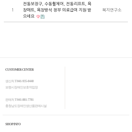
전동보장구, 수동휠체어, 전동리프트, 욕
1
창매트, 욕창방석 정부 의료급여 지원 받
복지연구소
으세요
CUSTOMER CENTER
생산처
T 041-935-0440
보령시장애인보호작업장
판매처
T 041-881-7781
충청남도장애인생산품판매시설
SHOP INFO